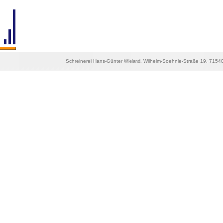
Schreinerei Hans-Günter
Wilhelm-Soehnle-Straße 19, 71540
Wieland,